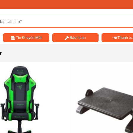
Tin Khuyến Mãi
Bảo hành
Thanh to
r