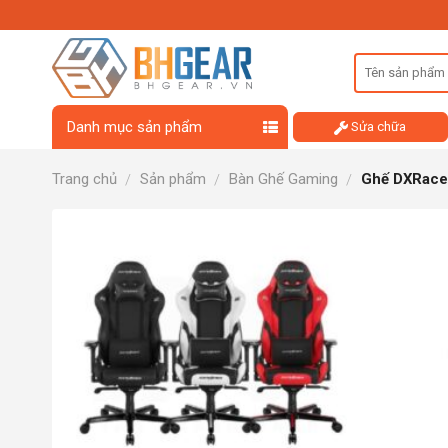
Skip
to
content
Danh mục sản phẩm
Sửa chữa
Trang chủ
Sản phẩm
Bàn Ghế Gaming
Ghế DXRace
/
/
/