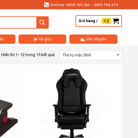
Hotline: 0909.165.166 – 0819.796.879
Giỏ hàng /
0
₫
án
Trả góp
Vận chuyển
Hiển thị 1–12 trong 15 kết quả