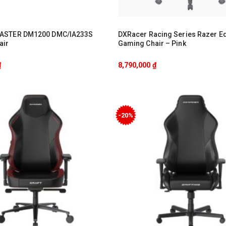
ASTER DM1200 DMC/IA233S
DXRacer Racing Series Razer Ed
air
Gaming Chair – Pink
₫
8,790,000
₫
-20%