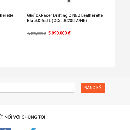
herette
Ghế DXRacer Drifting C NEO Leatherette
Black&Red L (GC/LDC23LTA/NR)
₫
5,990,000
7,490,000
₫
T NỐI VỚI CHÚNG TÔI