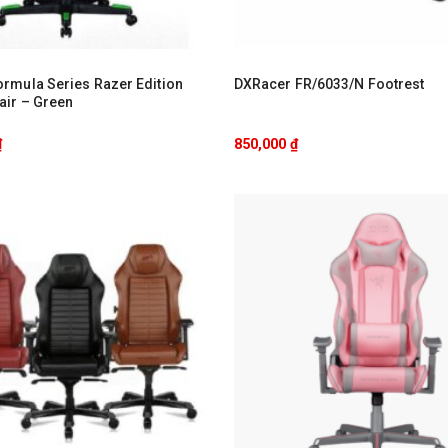
rmula Series Razer Edition
DXRacer FR/6033/N Footrest
ir – Green
₫
850,000
₫