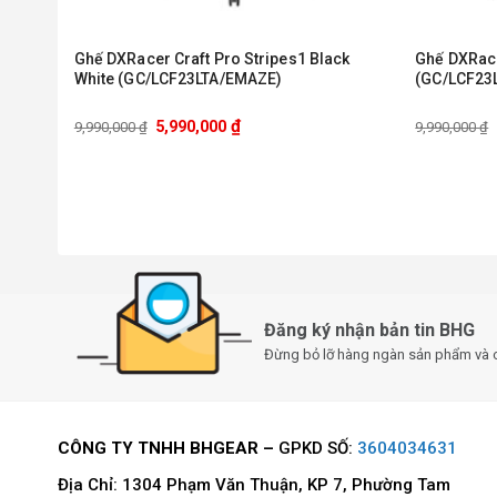
Ghế DXRacer Craft Pro Stripes1 Black
Ghế DXRace
White (GC/LCF23LTA/EMAZE)
(GC/LCF23
₫
5,990,000
9,990,000
₫
9,990,000
₫
Đăng ký nhận bản tin BHG
Đừng bỏ lỡ hàng ngàn sản phẩm và 
CÔNG TY TNHH BHGEAR –
GPKD SỐ:
3604034631
Địa Chỉ: 1304 Phạm Văn Thuận, KP 7, Phường Tam