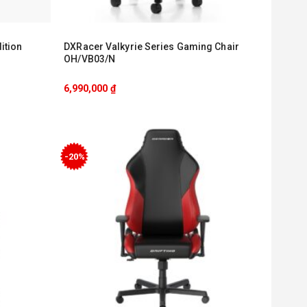
ition
DXRacer Valkyrie Series Gaming Chair
OH/VB03/N
6,990,000
₫
-20%