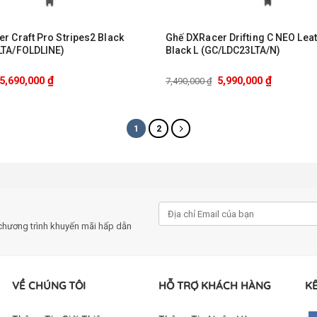
r Craft Pro Stripes2 Black
Ghế DXRacer Drifting C NEO Leat
LTA/FOLDLINE)
Black L (GC/LDC23LTA/N)
₫
₫
5,690,000
5,990,000
7,490,000
₫
1
2
chương trình khuyến mãi hấp dẫn
VỀ CHÚNG TÔI
HỖ TRỢ KHÁCH HÀNG
KẾ