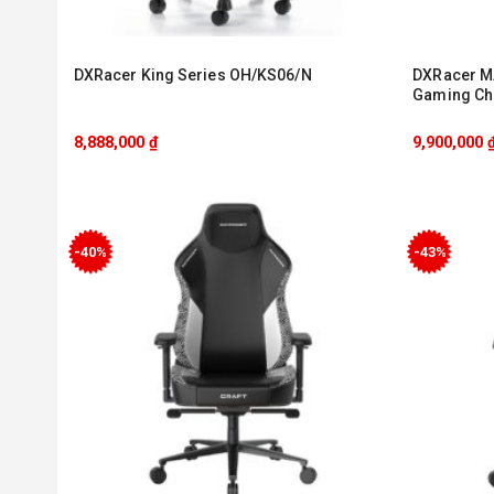
DXRacer King Series OH/KS06/N
DXRacer M
Gaming Ch
8,888,000
₫
9,900,000
-40%
-43%