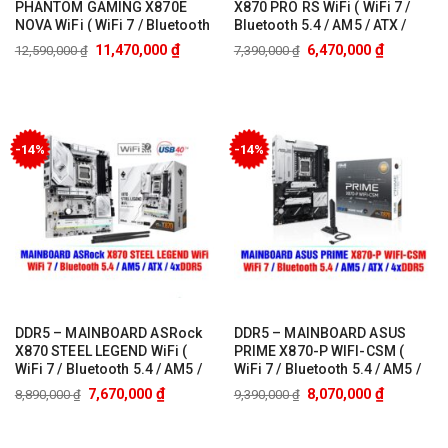
PHANTOM GAMING X870E
X870 PRO RS WiFi ( WiFi 7 /
NOVA WiFi ( WiFi 7 / Bluetooth
Bluetooth 5.4 / AM5 / ATX /
5.4 / AM5 / ATX / 4xDDR5 )
4xDDR5 )
₫
₫
11,470,000
6,470,000
12,590,000
₫
7,390,000
₫
-14%
-14%
DDR5 – MAINBOARD ASRock
DDR5 – MAINBOARD ASUS
X870 STEEL LEGEND WiFi (
PRIME X870-P WIFI-CSM (
WiFi 7 / Bluetooth 5.4 / AM5 /
WiFi 7 / Bluetooth 5.4 / AM5 /
ATX / 4xDDR5 )
ATX / 4xDDR5 )
₫
₫
7,670,000
8,070,000
8,890,000
₫
9,390,000
₫