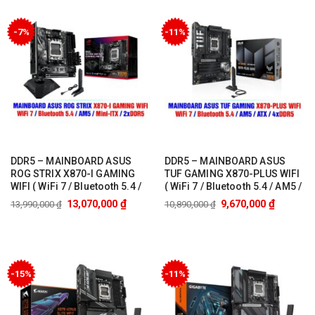
-7%
-11%
DDR5 – MAINBOARD ASUS
DDR5 – MAINBOARD ASUS
ROG STRIX X870-I GAMING
TUF GAMING X870-PLUS WIFI
WIFI ( WiFi 7 / Bluetooth 5.4 /
( WiFi 7 / Bluetooth 5.4 / AM5 /
AM5 / Mini-ITX / 2xDDR5 )
ATX / 4xDDR5 )
₫
₫
13,070,000
9,670,000
13,990,000
₫
10,890,000
₫
-15%
-11%