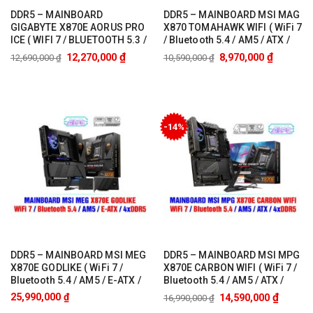
DDR5 – MAINBOARD
DDR5 – MAINBOARD MSI MAG
GIGABYTE X870E AORUS PRO
X870 TOMAHAWK WIFI ( WiFi 7
ICE ( WIFI 7 / BLUETOOTH 5.3 /
/ Bluetooth 5.4 / AM5 / ATX /
AM5 / ATX / 4xDDR4 )
4xDDR5 )
₫
₫
12,270,000
8,970,000
12,690,000
₫
10,590,000
₫
-14%
DDR5 – MAINBOARD MSI MEG
DDR5 – MAINBOARD MSI MPG
X870E GODLIKE ( WiFi 7 /
X870E CARBON WIFI ( WiFi 7 /
Bluetooth 5.4 / AM5 / E-ATX /
Bluetooth 5.4 / AM5 / ATX /
4xDDR5 )
4xDDR5 )
₫
25,990,000
₫
14,590,000
16,990,000
₫