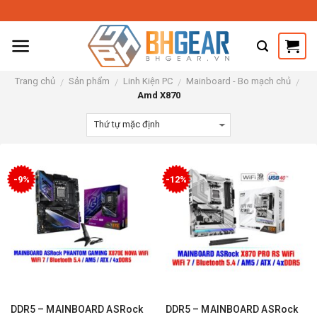
Skip
to
content
Trang chủ
Sản phẩm
Linh Kiện PC
Mainboard - Bo mạch chủ
/
/
/
/
Amd X870
-9%
-12%
DDR5 – MAINBOARD ASRock
DDR5 – MAINBOARD ASRock