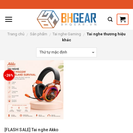
Skip
to
content
Trang chủ
Sản phẩm
Tai nghe Gaming
Tai nghe thương hiệu
/
/
/
khác
-26%
[FLASH SALE] Tai nghe Akko