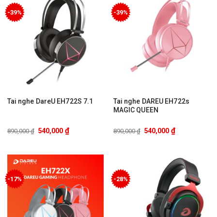
-39%
-39%
Tai nghe DareU EH722S 7.1
Tai nghe DAREU EH722s
MAGIC QUEEN
₫
₫
540,000
540,000
890,000
₫
890,000
₫
-17%
-28%