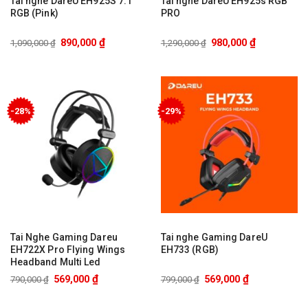
Tai nghe DareU EH925S 7.1
Tai nghe DareU EH925s RGB
RGB (Pink)
PRO
₫
₫
890,000
980,000
1,090,000
₫
1,290,000
₫
-28%
-29%
Tai Nghe Gaming Dareu
Tai nghe Gaming DareU
EH722X Pro Flying Wings
EH733 (RGB)
Headband Multi Led
₫
₫
569,000
569,000
790,000
₫
799,000
₫