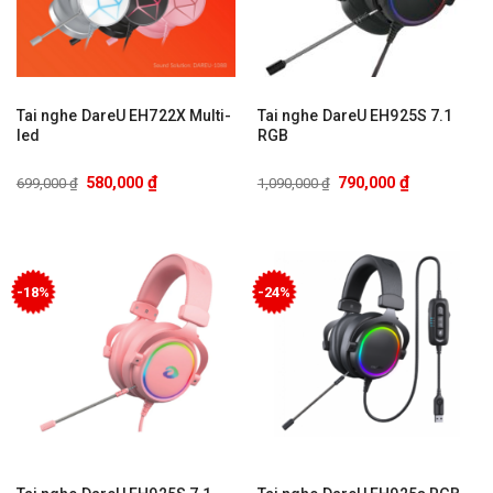
Tai nghe DareU EH722X Multi-
Tai nghe DareU EH925S 7.1
led
RGB
₫
₫
580,000
790,000
699,000
₫
1,090,000
₫
-18%
-24%