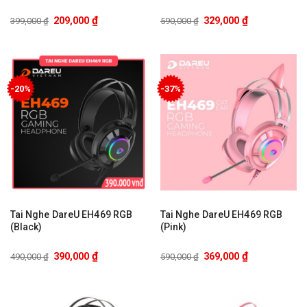
₫
₫
209,000
329,000
399,000
₫
590,000
₫
-20%
-37%
Tai Nghe DareU EH469 RGB
Tai Nghe DareU EH469 RGB
(Black)
(Pink)
₫
₫
390,000
369,000
490,000
₫
590,000
₫