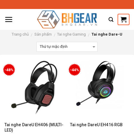
Skip
to
content
Trang chủ
Sản phẩm
Tai nghe Gaming
Tai nghe Dare-U
/
/
/
-48%
-44%
Tai nghe DareU EH406 (MULTI-
Tai nghe DareU EH416 RGB
LED)