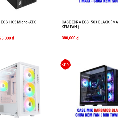
a ECS1105 Micro-ATX
CASE EDRA ECS1503 BLACK ( M
KÈM FAN )
₫
380,000
₫
95,000
-21%