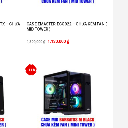
ATX – CHƯA
CASE EMASTER ECG922 – CHƯA KÈM FAN (
MID TOWER )
₫
1,130,000
1,390,000
₫
-11%