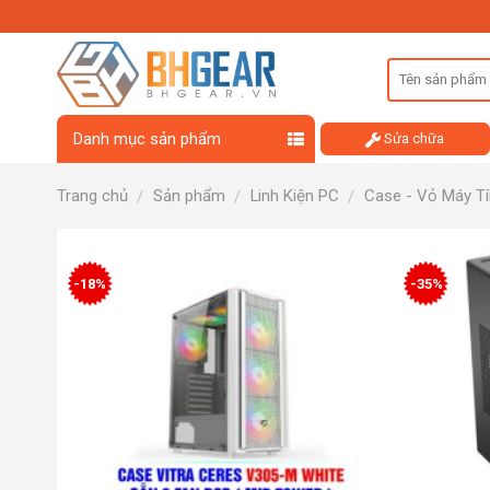
Skip
to
content
Danh mục sản phẩm
Sửa chữa
Trang chủ
Sản phẩm
Linh Kiện PC
Case - Vỏ Máy T
/
/
/
-18%
-35%