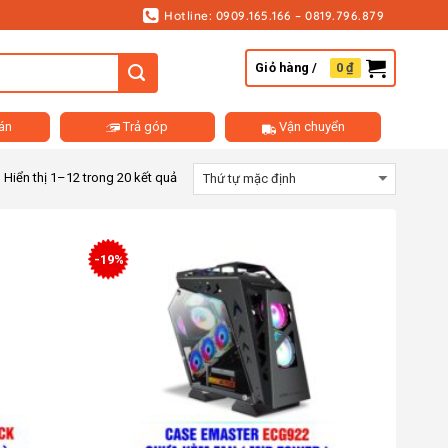
Hotline: 0909.165.166 – 0819.796.879
Giỏ hàng /
0
₫
án
Trả góp
Vận chuyển
Hiển thị 1–12 trong 20 kết quả
-19%