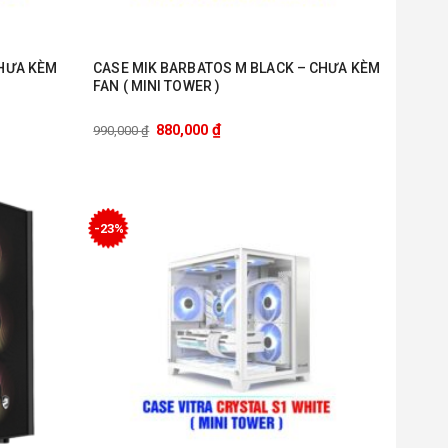
CHƯA KÈM
CASE MIK BARBATOS M BLACK – CHƯA KÈM
FAN ( MINI TOWER )
₫
880,000
990,000
₫
-23%