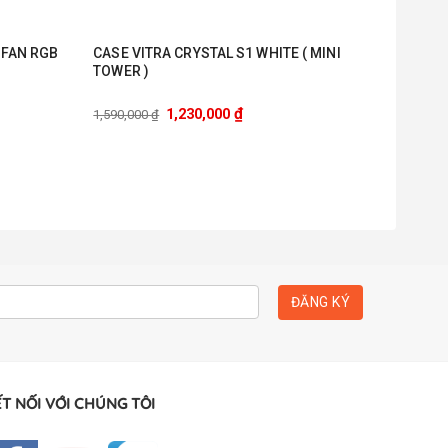
3FAN RGB
CASE VITRA CRYSTAL S1 WHITE ( MINI
TOWER )
₫
1,230,000
1,590,000
₫
T NỐI VỚI CHÚNG TÔI