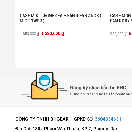
CASE MIK LUMINE 4FA – SẴN 4 FAN ARGB (
CASE MONT
MID TOWER )
FAN RGB ( 
₫
1,380,000
8
1,850,000
₫
920,000
₫
Đăng ký nhận bản tin BHG
Đừng bỏ lỡ hàng ngàn sản phẩm và 
CÔNG TY TNHH BHGEAR –
GPKD SỐ:
3604034631
Địa Chỉ: 1304 Phạm Văn Thuận, KP 7, Phường Tam