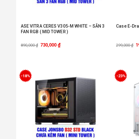
ASE VITRA CERES V305-M WHITE – SẴN 3
Case E-Dr
FAN RGB ( MID TOWER )
₫
730,000
1
890,000
₫
299,000
₫
-18%
-23%