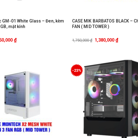
 GM-01 White Glass – Đen, kèm
CASE MIK BARBATOS BLACK – 
RGB, mặt kính
FAN ( MID TOWER )
₫
₫
50,000
1,380,000
1,750,000
₫
-23%