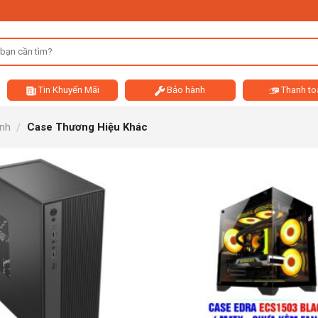
Tin Khuyến Mãi
Bảo hành
Thanh to
ính
Case Thương Hiệu Khác
/