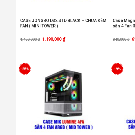
CASE JONSBO D32 STD BLACK – CHƯA KÈM
Case Magic
FAN ( MINI TOWER )
sẵn 4 Fan 
₫
1,190,000
6
1,450,000
₫
840,000
₫
-25%
-9%