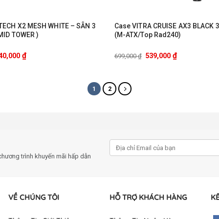
ECH X2 MESH WHITE – SẴN 3
Case VITRA CRUISE AX3 BLACK 
MID TOWER )
(M-ATX/Top Rad240)
₫
₫
40,000
539,000
699,000
₫
1
2
chương trình khuyến mãi hấp dẫn
VỀ CHÚNG TÔI
HỖ TRỢ KHÁCH HÀNG
KẾ