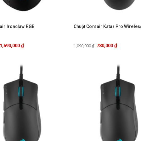
air Ironclaw RGB
Chuột Corsair Katar Pro Wireles
₫
₫
1,590,000
780,000
1,090,000
₫