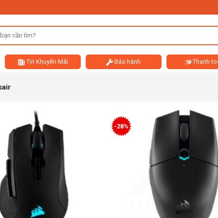
Tin Khuyến Mãi
Bảo hành
Thanh to
air
-28%