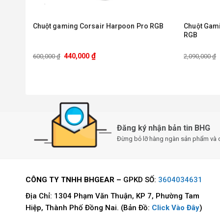
Chuột gaming Corsair Harpoon Pro RGB
Chuột Gami
RGB
₫
440,000
600,000
₫
2,090,000
₫
Đăng ký nhận bản tin BHG
Đừng bỏ lỡ hàng ngàn sản phẩm và 
CÔNG TY TNHH BHGEAR –
GPKD SỐ:
3604034631
Địa Chỉ: 1304 Phạm Văn Thuận, KP 7, Phường Tam
Hiệp, Thành Phố Đồng Nai. (Bản Đồ:
Click Vào Đây
)