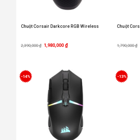
Chuột Corsair Darkcore RGB Wireless
Chuột Cors
₫
1,980,000
2,390,000
₫
1,790,000
₫
-14%
-13%