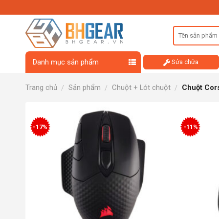
Skip
to
content
Danh mục sản phẩm
Sửa chữa
Trang chủ
Sản phẩm
Chuột + Lót chuột
Chuột Cors
/
/
/
-17%
-11%