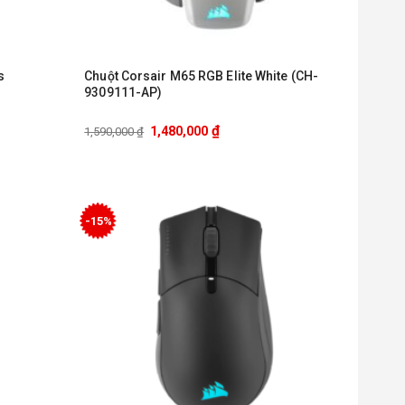
s
Chuột Corsair M65 RGB Elite White (CH-
9309111-AP)
₫
1,480,000
1,590,000
₫
-15%