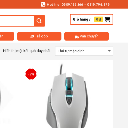
Hotline: 0909.165.166 – 0819.796.879
Giỏ hàng /
0
₫
án
Trả góp
Vận chuyển
Hiển thị một kết quả duy nhất
-7%