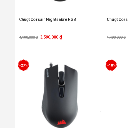
Chuột Corsair Nightsabre RGB
Chuột Cors
₫
3,590,000
4,190,000
₫
1,490,000
₫
-27%
-10%