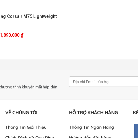
ng Corsair M75 Lightweight
₫
1,890,000
chương trình khuyến mãi hấp dẫn
VỀ CHÚNG TÔI
HỖ TRỢ KHÁCH HÀNG
KẾ
Thông Tin Giới Thiệu
Thông Tin Ngân Hàng
Chính Sách Và Quy Định
Hướng dẫn đặt hàng