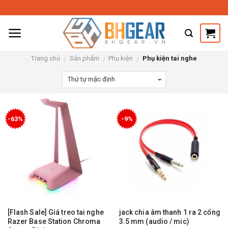
Skip
to
content
Trang chủ
Sản phẩm
Phụ kiện
Phụ kiện tai nghe
/
/
/
-63%
-9%
[Flash Sale] Giá treo tai nghe
jack chia âm thanh 1 ra 2 cổng
Razer Base Station Chroma
3.5 mm (audio / mic)