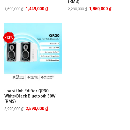
(RMS)
₫
₫
1,449,000
1,850,000
1,690,000
₫
2,290,000
₫
-13%
Loa vi tính Edifier QR30
White/Black Bluetooth 30W
(RMS)
₫
2,590,000
2,990,000
₫