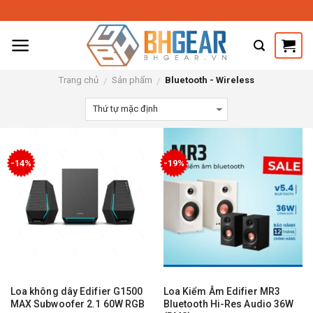
Skip
to
content
Trang chủ
Sản phẩm
Bluetooth - Wireless
/
/
-14%
-19%
Loa không dây Edifier G1500
Loa Kiểm Âm Edifier MR3
MAX Subwoofer 2.1 60W RGB
Bluetooth Hi-Res Audio 36W