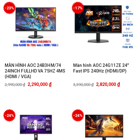
-23%
-17%
MÀN HÌNH AOC 24B3HM/74
Màn hình AOC 24G11ZE 24″
24INCH FULLHD VA 75HZ 4MS
Fast IPS 240Hz (HDMI/DP)
(HDMI / VGA)
₫
₫
2,290,000
2,820,000
2,990,000
₫
3,390,000
₫
-24%
-24%