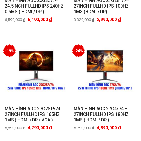
MÀN HÌNH AOC 25G3Z/74
MÀN HÌNH AOC 27G2E1/74
24.5INCH FULLHD IPS 240HZ
27INCH FULLHD IPS 100HZ
0.5MS ( HDMI / DP )
1MS (HDMI / DP)
₫
₫
5,190,000
2,990,000
6,590,000
₫
3,320,000
₫
-19%
-24%
MÀN HÌNH AOC 27G2SP/74
MÀN HÌNH AOC 27G4/74 –
27INCH FULLHD IPS 165HZ
27INCH FULLHD IPS 180HZ
1MS ( HDMI / DP / VGA )
1MS ( HDMI / DP )
₫
₫
4,790,000
4,390,000
5,890,000
₫
5,790,000
₫