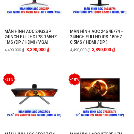
MÀN HÌNH AOC 24G2SP
MÀN HÌNH AOC 24G4E/74 –
24INCH FULLHD IPS 165HZ
24INCH FULLHD IPS 180HZ
1MS (DP / HDMI / VGA)
0.5MS ( HDMI / DP )
₫
₫
3,390,000
3,390,000
4,490,000
₫
4,490,000
₫
-21%
-10%