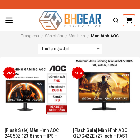
Skip
to
content
Trang chủ
Sản phẩm
Màn hình
Màn hình AOC
/
/
/
-26%
-20%
[Flash Sale] Màn Hình AOC
[Flash Sale] Màn Hình AOC
24G50Z (23.8 inch – IPS –
Q27G42ZE (27 inch – FAST