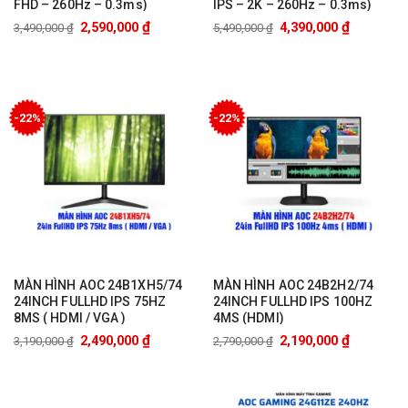
FHD – 260Hz – 0.3ms)
IPS – 2K – 260Hz – 0.3ms)
₫
₫
2,590,000
4,390,000
3,490,000
₫
5,490,000
₫
-22%
-22%
MÀN HÌNH AOC 24B1XH5/74
MÀN HÌNH AOC 24B2H2/74
24INCH FULLHD IPS 75HZ
24INCH FULLHD IPS 100HZ
8MS ( HDMI / VGA )
4MS (HDMI)
₫
₫
2,490,000
2,190,000
3,190,000
₫
2,790,000
₫