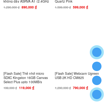
không dây ASRVA A1 (2.4GHz
Quartz Pink
Wireless / TypeC)
₫
₫
890,000
599,000
1,290,000
₫
1,599,000
₫
-40%
-39%
[Flash Sale] Thẻ nhớ micro
[Flash Sale] Webcam Ugreen
SDXC Kingston 16GB Canvas
USB 2K HD CM825
Select Plus upto 100MB/s
₫
₫
119,000
790,000
199,000
₫
1,290,000
₫