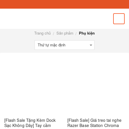
Skip
to
content
Trang chủ
Sản phẩm
Phụ kiện
/
/
-31%
-63%
[Flash Sale Tặng Kèm Dock
[Flash Sale] Giá treo tai nghe
Sạc Không Dây] Tay cầm
Razer Base Station Chroma