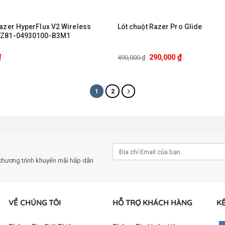
Razer HyperFlux V2 Wireless
Lót chuột Razer Pro Glide
RZ81-04930100-B3M1
₫
₫
290,000
490,000
₫
1
2
chương trình khuyến mãi hấp dẫn
VỀ CHÚNG TÔI
HỖ TRỢ KHÁCH HÀNG
KẾ