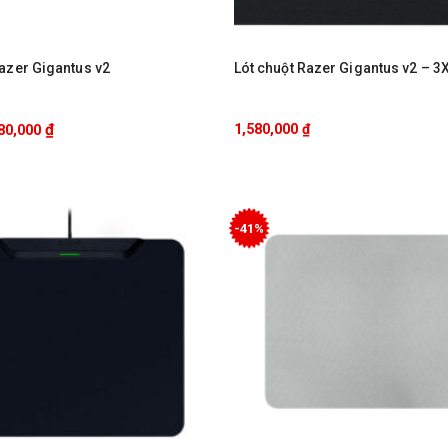
Razer Gigantus v2
Lót chuột Razer Gigantus v2 – 3
₫
1,580,000
₫
80,000
-41%