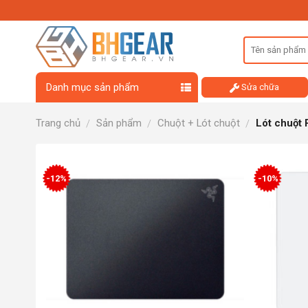
Skip
to
content
Danh mục sản phẩm
Sửa chữa
Trang chủ
Sản phẩm
Chuột + Lót chuột
Lót chuột 
/
/
/
-12%
-10%