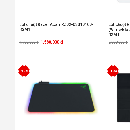
Lót chuột Razer Acari RZ02-03310100-
Lót chuột 
R3M1
(White/Bla
R3M1
₫
1,580,000
1,790,000
₫
2,990,000
₫
-12%
-19%