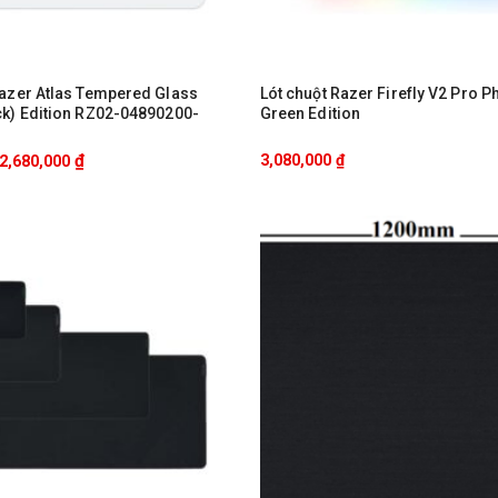
Razer Atlas Tempered Glass
Lót chuột Razer Firefly V2 Pro 
ck) Edition RZ02-04890200-
Green Edition
₫
3,080,000
₫
2,680,000