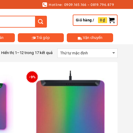
Hotline: 0909.165.166 – 0819.796.879
Giỏ hàng /
0
₫
án
Trả góp
Vận chuyển
Hiển thị 1–12 trong 17 kết quả
-9%