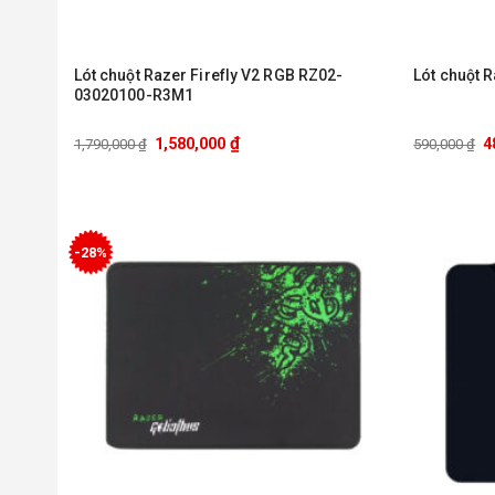
Lót chuột Razer Firefly V2 RGB RZ02-
Lót chuột 
03020100-R3M1
₫
1,580,000
4
1,790,000
₫
590,000
₫
-28%