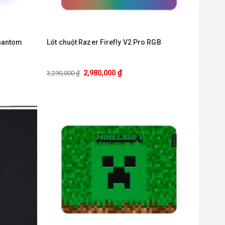
Phantom
Lót chuột Razer Firefly V2 Pro RGB
₫
2,980,000
3,290,000
₫