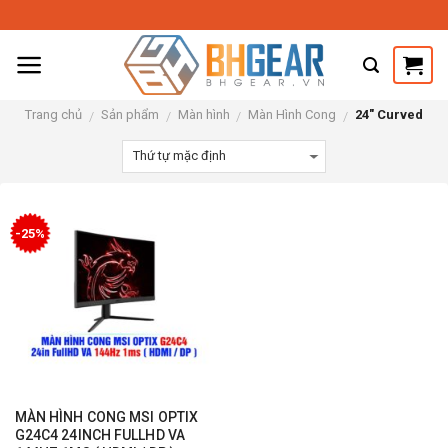
Skip
to
content
Trang chủ
Sản phẩm
Màn hình
Màn Hình Cong
24" Curved
/
/
/
/
-25%
MÀN HÌNH CONG MSI OPTIX
G24C4 24INCH FULLHD VA