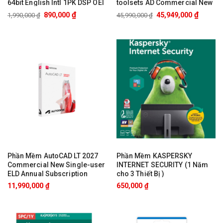
64bit English Intl 1PK DSP OEI
toolsets AD Commercial New
DVD (FQC-10528) – Nhập
Single-user ELD Annual
₫
₫
890,000
45,949,000
1,990,000
₫
45,990,000
₫
Khẩu
Subscription C1RK1-
WW1762-L158N – 1 YEAR
Phần Mềm AutoCAD LT 2027
Phần Mềm KASPERSKY
Commercial New Single-user
INTERNET SECURITY (1 Năm
ELD Annual Subscription
cho 3 Thiết Bị )
057S1-WW6525-L347N – 12
11,990,000
₫
650,000
₫
Tháng