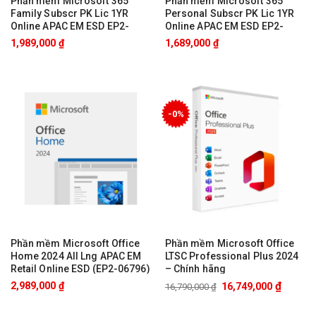
Phần mềm Microsoft 365
Phần mềm Microsoft 365
Family Subscr PK Lic 1YR
Personal Subscr PK Lic 1YR
Online APAC EM ESD EP2-
Online APAC EM ESD EP2-
36890 (Key Điện Tử) – 1 Năm |
32313 (Key Điện Tử) – 1 Năm |
1,989,000
₫
1,689,000
₫
Chính hãng
Chính hãng
-0%
Phần mềm Microsoft Office
Phần mềm Microsoft Office
Home 2024 All Lng APAC EM
LTSC Professional Plus 2024
Retail Online ESD (EP2-06796)
– Chính hãng
– Chính hãng | Key điện tử
₫
2,989,000
₫
16,749,000
16,790,000
₫