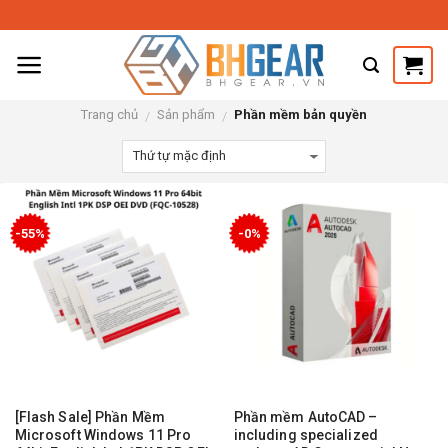
Skip
to
content
Trang chủ
Sản phẩm
Phần mềm bản quyền
/
/
-55%
-0%
[Flash Sale] Phần Mềm
Phần mềm AutoCAD –
Microsoft Windows 11 Pro
including specialized