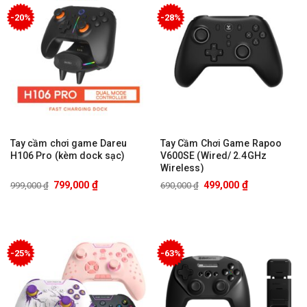
-20%
-28%
Tay cầm chơi game Dareu
Tay Cầm Chơi Game Rapoo
H106 Pro (kèm dock sạc)
V600SE (Wired/ 2.4GHz
Wireless)
₫
₫
799,000
499,000
999,000
₫
690,000
₫
-25%
-63%