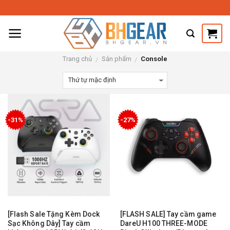
Skip
to
content
Trang chủ
Sản phẩm
Console
/
/
-31%
-27%
[Flash Sale Tặng Kèm Dock
[FLASH SALE] Tay cầm game
Sạc Không Dây] Tay cầm
DareU H100 THREE-MODE