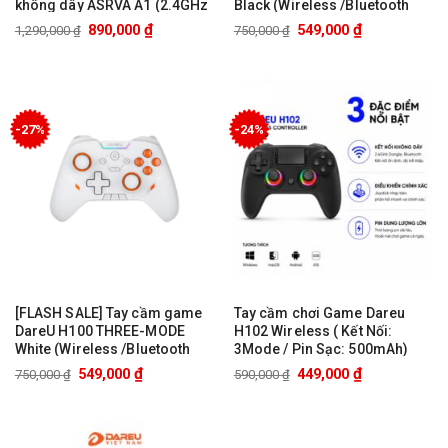
không dây ASRVA A1 (2.4GHz
Black (Wireless /Bluetooth
Wireless / TypeC)
/USB)
₫
₫
890,000
549,000
1,290,000
₫
750,000
₫
-27%
-24%
[FLASH SALE] Tay cầm game
Tay cầm chơi Game Dareu
DareU H100 THREE-MODE
H102 Wireless ( Kết Nối:
White (Wireless /Bluetooth
3Mode / Pin Sạc: 500mAh)
/USB)
₫
₫
549,000
449,000
750,000
₫
590,000
₫