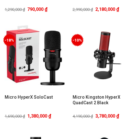
₫
₫
790,000
2,180,000
1,290,000
₫
2,990,000
₫
-18%
-10%
Micro HyperX SoloCast
Micro Kingston HyperX
QuadCast 2 Black
₫
₫
1,380,000
3,780,000
1,690,000
₫
4,190,000
₫