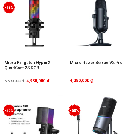
-11%
Micro Kingston HyperX
Micro Razer Seiren V2 Pro
QuadCast 2S RGB
₫
4,080,000
₫
4,980,000
5,590,000
₫
-52%
-50%