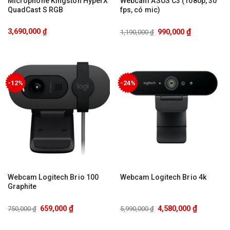
Microphone Kingston HyperX
Webcam ASUS C3 (1080p, 30
QuadCast S RGB
fps, có mic)
₫
3,690,000
₫
990,000
1,190,000
₫
-12%
-24%
Webcam Logitech Brio 100
Webcam Logitech Brio 4k
Graphite
₫
₫
659,000
4,580,000
750,000
₫
5,990,000
₫