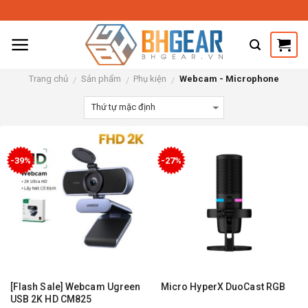
Skip
to
content
Trang chủ
Sản phẩm
Phụ kiện
Webcam - Microphone
/
/
/
-39%
-27%
[Flash Sale] Webcam Ugreen
Micro HyperX DuoCast RGB
USB 2K HD CM825