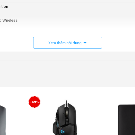
ition
d Wireless
Xem thêm nội dung
ải
5mm
ches Gen-3
-49%
al Sensor Gen-2