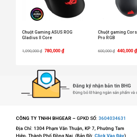
Gia tốc chuột
70G
Up to 8000Hz
Polling Rate
Đèn nền
Razer Chroma RGB (
sync
Chuột Gaming ASUS ROG
Chuột gaming Cors
Onboard Memory
Có
Gladius II Core
Pro RGB
8000Hz Polling R
₫
₫
Razer Mouse Dock
780,000
440,000
1,090,000
₫
600,000
₫
Chế độ cuộn điện 
Tính năng chuột
Chế độ cuộn bánh 
Chế độ Smart-Reel
Đăng ký nhận bản tin BHG
Pin & sạc
Đừng bỏ lỡ hàng ngàn sản phẩm và 
Loại pin
Pin sạc
Pin
Bluetooth: Lên đế
CÔNG TY TNHH BHGEAR –
GPKD SỐ:
3604034631
Razer HyperPolli
Thời lượng pin
Razer HyperSpeed
Địa Chỉ: 1304 Phạm Văn Thuận, KP 7, Phường Tam
Hiệp, Thành Phố Đồng Nai. (Bản Đồ:
Click Vào Đây
)