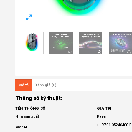
Mô tả
Đánh giá (0)
Thông số kỹ thuật:
TÊN THÔNG SỐ
GIÁ TRỊ
Nhà sản xuất
Razer
RZ01-05240400-
Model