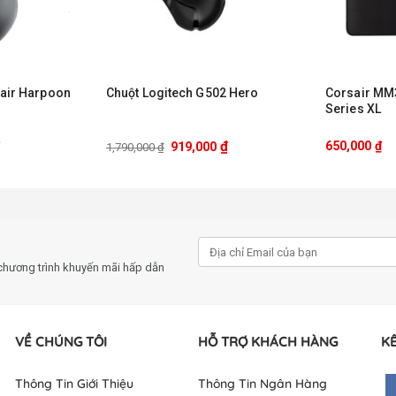
12-Zone)
air Harpoon
Chuột Logitech G502 Hero
Corsair MM
Series XL
ate (Razer Mouse Dock Pro/HyperPolling Wireless Dongle)
₫
 Pro (Sạc không dây không kèm chuột)
650,000
₫
919,000
1,790,000
₫
tử
xe nghiêng Razer HyperScroll 4 chiều
 tùy chỉnh trên Synapse
chương trình khuyến mãi hấp dẫn
n 210 giờ
VỀ CHÚNG TÔI
HỖ TRỢ KHÁCH HÀNG
KẾ
ng Wireless Dongle và Mouse Dock Pro: Lên đến 28 giờ
 Wireless: Lên đến 140 giờ
Thông Tin Giới Thiệu
Thông Tin Ngân Hàng