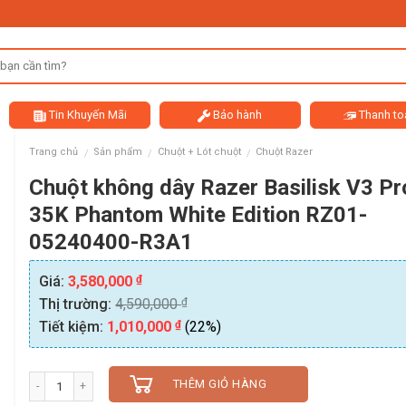
Tin Khuyến Mãi
Bảo hành
Thanh to
Trang chủ
Sản phẩm
Chuột + Lót chuột
Chuột Razer
/
/
/
Chuột không dây Razer Basilisk V3 Pr
35K Phantom White Edition RZ01-
05240400-R3A1
₫
Giá:
3,580,000
₫
Thị trường:
4,590,000
₫
Tiết kiệm:
1,010,000
(22%)
Số lượng
THÊM GIỎ HÀNG