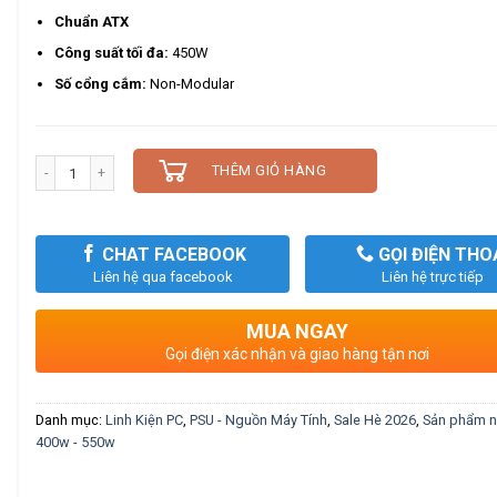
Chuẩn ATX
Công suất tối đa:
450W
Số cổng cắm:
Non-Modular
Số lượng
THÊM GIỎ HÀNG
CHAT FACEBOOK
GỌI ĐIỆN THO
Liên hệ qua facebook
Liên hệ trực tiếp
MUA NGAY
Gọi điện xác nhận và giao hàng tận nơi
Danh mục:
Linh Kiện PC
,
PSU - Nguồn Máy Tính
,
Sale Hè 2026
,
Sản phẩm n
400w - 550w