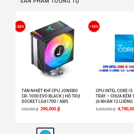
SẢN PHẨM TƯƠNG TỰ
-26%
-10%
BO
TẢN NHIỆT KHÍ CPU JONSBO
CPU INTEL CORE I5
 TRỢ
CR-1000 EVO BLACK ( HỖ TRỢ
TRAY – CHƯA KÈM 
 )
SOCKET LGA1700 / AM5
(6 NHÂN 12 LUỒNG /
GHZ / 18MB / INTE
₫
290,000
4,790,0
390,000
₫
5,300,000
₫
GRAPHICS 730)