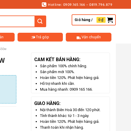
Hotline: 0909.165.166 – 0819.796.879
Giỏ hàng /
0
₫
án
Trả góp
Vận chuyển
550w
0W
CAM KẾT BÁN HÀNG:
Sản phẩm 100% chính hãng.
Sản phẩm mới 100%.
Hoàn tiền 120%. Phát hiện hàng giả.
Hỗ trợ nhanh khi cần.
Mua hàng nhanh: 0909 165 166.
GIAO HÀNG:
Nội thành Biên Hoà 30 đến 120 phút.
Tỉnh thành khác: từ 1 - 3 ngày.
Hoàn tiền 120%. Phát hiện hàng giả.
Thanh toán khi nhận hàng.