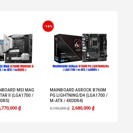
-16%
INBOARD MSI MAG
MAINBOARD ASROCK B760M
AR II (LGA1700 /
PG LIGHTNING/D4 (LGA1700 /
DDR5)
M-ATX / 4XDDR4)
₫
₫
3,770,000
2,680,000
3,190,000
₫