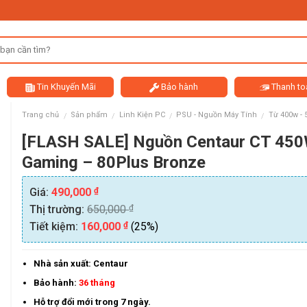
Tin Khuyến Mãi
Bảo hành
Thanh to
Trang chủ
Sản phẩm
Linh Kiện PC
PSU - Nguồn Máy Tính
Từ 400w - 
/
/
/
/
[FLASH SALE] Nguồn Centaur CT 45
Gaming – 80Plus Bronze
₫
Giá:
490,000
₫
Thị trường:
650,000
₫
Tiết kiệm:
160,000
(25%)
Nhà sản xuất: Centaur
Bảo hành:
36
tháng
Hỗ trợ đổi mới trong 7 ngày.