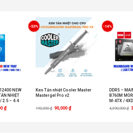
-53%
-14%
 12400 NEW
Keo Tản nhiệt Cooler Master
DDR5 – MA
TẢN NHIỆT
Mastergel Pro v2
B760M MORT
 2.5 – 4.4
M-ATX / 4X
L® UHD
₫
₫
00
90,000
190,000
₫
4,390,000
₫