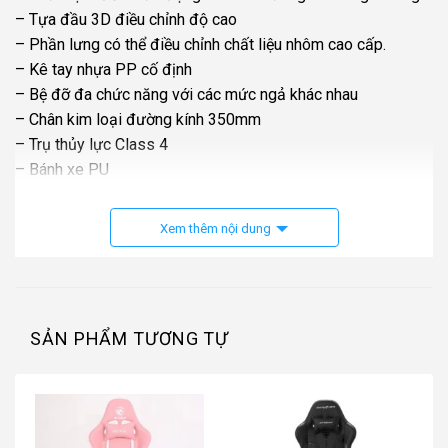
– Tựa đầu 3D điều chỉnh độ cao
– Phần lưng có thể điều chỉnh chất liệu nhôm cao cấp.
– Kê tay nhựa PP cố định
– Bệ đỡ đa chức năng với các mức ngả khác nhau
– Chân kim loại đường kính 350mm
– Trụ thủy lực Class 4
– Bánh xe PU
– Kích thước hộp: 75*35*65cm
– Cân nặng: không hộp 17.6kg, cả hộp 19.1kg
Xem thêm nội dung
– Màu sắc: Black
– Cân nặng người sử dụng tối đa: 150kg
EDRA EEC225
là chiếc ghế được thiết kế dành riêng cho
SẢN PHẨM TƯƠNG TỰ
những ai thường xuyên làm việc, học tập hoặc giải trí trong
thời gian dài. Với loạt tính năng công thái học hiện đại,
chiếc ghế này mang đến sự thoải mái rõ rệt ngay từ lần đầu
sử dụng. Từ phần tựa đầu, lưng ghế đến tay kê và kê chân –
mọi chi tiết đều được tính toán kỹ lưỡng để nâng đỡ cơ thể