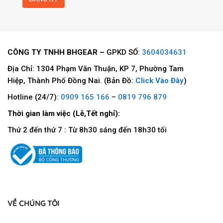
nghiêng, giúp nâng đỡ vùng cổ – gáy hiệu quả. Dù bạn ngồi
thẳng để làm việc hay ngả người để thư giãn, tựa đầu 3D
vẫn luôn theo sát và hỗ trợ đúng vị trí cần thiết.
CÔNG TY TNHH BHGEAR –
GPKD SỐ:
3604034631
Địa Chỉ: 1304 Phạm Văn Thuận, KP 7, Phường Tam
Hiệp, Thành Phố Đồng Nai. (Bản Đồ:
Click Vào Đây
)
Hotline (24/7):
0909 165 166
–
0819 796 879
Thời gian làm việc (Lễ,Tết nghỉ):
Thứ 2 đến thứ 7 : Từ 8h30 sáng đến 18h30 tối
VỀ CHÚNG TÔI