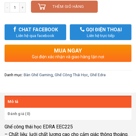
Số lượng
THÊM GIỎ HÀNG
CHAT FACEBOOK
GỌI ĐIỆN THOẠI
Liên hệ qua facebook
Liên hệ trực tiếp
MUA NGAY
Gọi điện xác nhận và giao hàng tận nơi
Danh mục:
Bàn Ghế Gaming
,
Ghế Công Thái Học
,
Ghế Edra
Mô tả
Đánh giá (0)
Ghế công thái học EDRA EEC225
– Chất liệu: lưới chất lượng cao cho cảm giác thông thoáng.