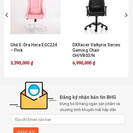
đúng cách và giúp bạn duy trì tư thế ngồi lành mạnh suốt cả
ngày.
Ghế E-Dra Hera EGC224
DXRacer Valkyrie Series
– Pink
Gaming Chair
OH/VB03/N
3,390,000
₫
6,990,000
₫
Đăng ký nhận bản tin BHG
Đừng bỏ lỡ hàng ngàn sản phẩm và
chương trình khuyến mãi hấp dẫn
Tựa đầu 3D linh hoạt
Phần tựa đầu có thể điều chỉnh theo cả độ cao và độ