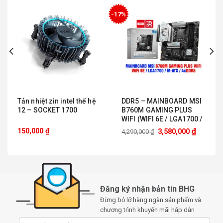
Kiểu dáng
M.2 NVMe
-17%
Đọc tuần tự
3000 Mbps
tối đa
Ghi tuần tự
2500 Mbps
tối đa
TBW
300GB
0,003W Nghỉ / 0,2W TB /
Tiêu thụ điện
2,1W (MAX) Đọc / 7W
năng
(MAX) Ghi
Tản nhiệt zin intel thế hệ
DDR5 – MAINBOARD MSI
12 – SOCKET 1700
B760M GAMING PLUS
MTBF
1,500,000 giờ
WIFI (WIFI 6E / LGA1700 /
M-ATX / 4XDDR5)
Độ rung hoạt
₫
150,000
₫
3,580,000
4,290,000
₫
2,17G Tối đa (7-800Hz)
động
Độ rung khi
không hoạt
20G Tối đa (20-1000Hz)
động
Nhiệt độ
0°C ~ 70°C
Đăng ký nhận bản tin BHG
hoạt động
Đừng bỏ lỡ hàng ngàn sản phẩm và
Nhiệt độ khi
-40°C ~ 80°C
chương trình khuyến mãi hấp dẫn
đọc, ghi