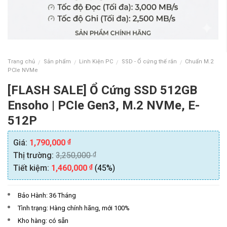
Trang chủ
Sản phẩm
Linh Kiện PC
SSD - Ổ cứng thế rắn
Chuẩn M.2
/
/
/
/
PCIe NVMe
[FLASH SALE] Ổ Cứng SSD 512GB
Ensoho | PCIe Gen3, M.2 NVMe, E-
512P
₫
Giá:
1,790,000
₫
Thị trường:
3,250,000
₫
Tiết kiệm:
1,460,000
(45%)
Bảo Hành: 36 Tháng
Tình trạng: Hàng chính hãng, mới 100%
Kho hàng: có sẵn