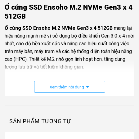
Ổ cứng SSD Ensoho M.2 NVMe Gen3 x 4
512GB
Ổ cứng SSD Ensoho M.2 NVMe Gen3 x 4 512GB
mang lại
hiệu năng mạnh mẽ vì sử dụng bộ điều khiển Gen 3.0 x 4 mới
nhất, cho độ bền xuất sắc và nâng cao hiệu suất công việc
trên máy bàn, máy trạm và các hệ thống điện toán hiệu năng
cao (HPC). Thiết kế M.2 nhỏ gọn linh hoạt hơn, tăng dung
lượng lưu trữ và tiết kiệm không gian.
Ổ cứng SSD Ensoho M.2 NVMe Gen3 x 4 512GB
cho tốc
Xem thêm nội dung
độ đọc/ghi cao, sử dụng giao tiếp M.2 NVME và kích thước
2280 tiêu chuẩn nên có thể sử dụng cho hầu hết Laptop và
máy tính để bàn hiện nay.
Thương hiệu
Ensoho
SẢN PHẨM TƯƠNG TỰ
Dung lượng
512GB
Giao tiếp
NVMe™ PCIe Gen 3.0 x 4 làn