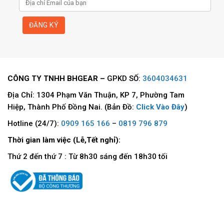
Kích thước
80mm x 22mm x 3,5mm
Bảo hành
3 năm
CÔNG TY TNHH BHGEAR –
GPKD SỐ:
3604034631
Địa Chỉ: 1304 Phạm Văn Thuận, KP 7, Phường Tam
Hiệp, Thành Phố Đồng Nai. (Bản Đồ:
Click Vào Đây
)
Hotline (24/7):
0909 165 166
–
0819 796 879
Thời gian làm việc (Lễ,Tết nghỉ):
Thứ 2 đến thứ 7 : Từ 8h30 sáng đến 18h30 tối