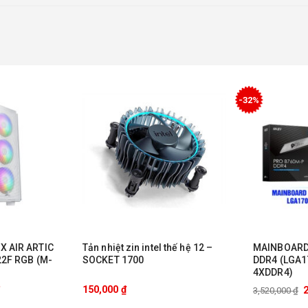
-32%
X AIR ARTIC
Tản nhiệt zin intel thế hệ 12 –
MAINBOARD
22F RGB (M-
SOCKET 1700
DDR4 (LGA17
4XDDR4)
150,000
₫
3,520,000
₫