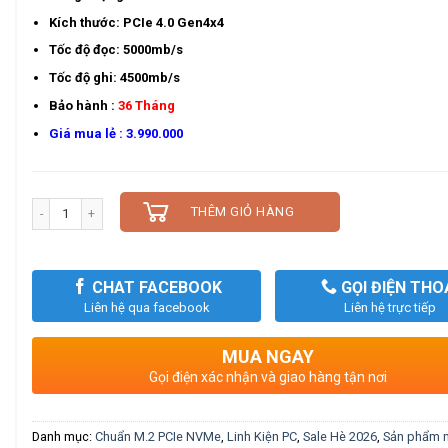
Kích thước: PCIe 4.0 Gen4x4
Tốc độ đọc: 5000mb/s
Tốc độ ghi: 4500mb/s
Bảo hành :
36 Tháng
Giá mua lẻ : 3.990.000
Số lượng
THÊM GIỎ HÀNG
CHAT FACEBOOK
GỌI ĐIỆN THO
Liên hệ qua facebook
Liên hệ trực tiếp
MUA NGAY
Gọi điện xác nhận và giao hàng tận nơi
Danh mục:
Chuẩn M.2 PCIe NVMe
,
Linh Kiện PC
,
Sale Hè 2026
,
Sản phẩm n