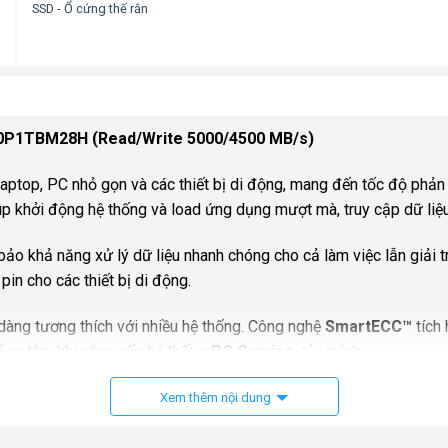
SSD - Ổ cứng thế rắn
10P1TBM28H (Read/Write 5000/4500 MB/s)
 laptop, PC nhỏ gọn và các thiết bị di động, mang đến tốc độ phản 
úp khởi động hệ thống và load ứng dụng mượt mà, truy cập dữ liệu 
bảo khả năng xử lý dữ liệu nhanh chóng cho cả làm việc lẫn giải t
pin cho các thiết bị di động.
dàng tương thích với nhiều hệ thống. Công nghệ
SmartECC™
tích 
hể an tâm khi nâng cấp hệ thống
PC Gaming
của mình.
Xem thêm nội dung