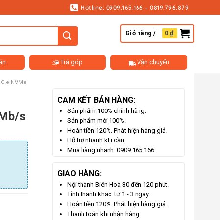
Hotline: 0909.165.166 – 0819.796.879
Giỏ hàng /
0
₫
án
Trả góp
Vận chuyển
PCIe NVMe
CAM KẾT BÁN HÀNG:
Sản phẩm 100% chính hãng.
 Mb/s
Sản phẩm mới 100%.
Hoàn tiền 120%. Phát hiện hàng giả.
Hỗ trợ nhanh khi cần.
Mua hàng nhanh: 0909 165 166.
GIAO HÀNG:
Nội thành Biên Hoà 30 đến 120 phút.
Tỉnh thành khác: từ 1 - 3 ngày.
Hoàn tiền 120%. Phát hiện hàng giả.
Thanh toán khi nhận hàng.