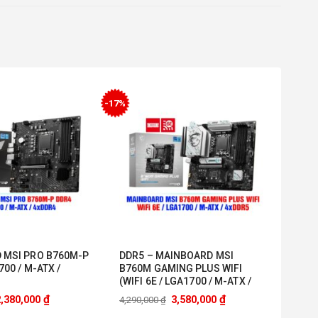
-17%
 MSI PRO B760M-P
DDR5 – MAINBOARD MSI
00 / M-ATX /
B760M GAMING PLUS WIFI
(WIFI 6E / LGA1700 / M-ATX /
4XDDR5)
₫
₫
2,380,000
3,580,000
4,290,000
₫