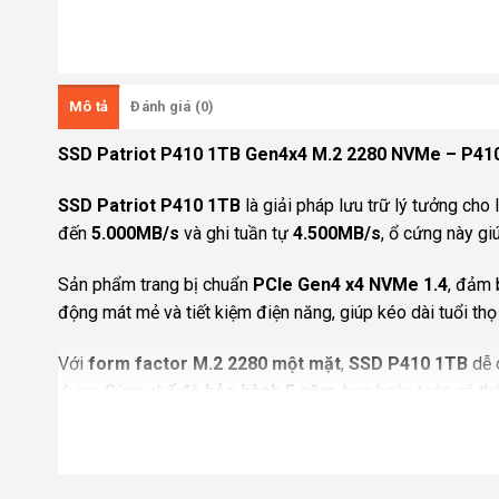
Mô tả
Đánh giá (0)
SSD Patriot P410 1TB Gen4x4 M.2 2280 NVMe – P4
SSD Patriot P410 1TB
là giải pháp lưu trữ lý tưởng cho
đến
5.000MB/s
và ghi tuần tự
4.500MB/s
, ổ cứng này gi
Sản phẩm trang bị chuẩn
PCIe Gen4 x4 NVMe 1.4
, đảm 
động mát mẻ và tiết kiệm điện năng, giúp kéo dài tuổi thọ 
Với
form factor M.2 2280 một mặt
,
SSD P410 1TB
dễ 
dụng. Cùng chế độ
bảo hành 5 năm
, bạn hoàn toàn có t