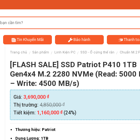
Tin Khuyến Mãi
Bảo hành
Thanh to
Trang chủ
Sản phẩm
Linh Kiện PC
SSD - Ổ cứng thế rắn
Chuẩn M.2 
/
/
/
/
[FLASH SALE] SSD Patriot P410 1TB
Gen4x4 M.2 2280 NVMe (Read: 5000
– Write: 4500 MB/s)
₫
Giá:
3,690,000
₫
Thị trường:
4,850,000
₫
Tiết kiệm:
1,160,000
(24%)
Thương hiệu: Patriot
Dung Lượng: 1TB