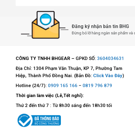
Đăng ký nhận bản tin BHG
Đừng bỏ lỡ hàng ngàn sản phẩm và 
CÔNG TY TNHH BHGEAR –
GPKD SỐ:
3604034631
Địa Chỉ: 1304 Phạm Văn Thuận, KP 7, Phường Tam
Hiệp, Thành Phố Đồng Nai. (Bản Đồ:
Click Vào Đây
)
TỔNG QUAN SSD PATRIOT P410 
Hotline (24/7):
0909 165 166
–
0819 796 879
SSD Patriot P410 1TB Gen4x4 M.2 2280 NVMe
Thời gian làm việc (Lễ,Tết nghỉ):
Thương hiệu: Patriot
Thứ 2 đến thứ 7 : Từ 8h30 sáng đến 18h30 tối
Model: P410P1TBM28H
Giao diện: PCIe Gen4x4
Dung lượng: 1TB