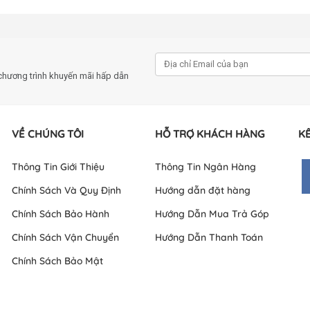
chương trình khuyến mãi hấp dẫn
VỀ CHÚNG TÔI
HỖ TRỢ KHÁCH HÀNG
KẾ
Thông Tin Giới Thiệu
Thông Tin Ngân Hàng
1TB GEN4X4 M.2 2280 NVME
Chính Sách Và Quy Định
Hướng dẫn đặt hàng
Chính Sách Bảo Hành
Hướng Dẫn Mua Trả Góp
Chính Sách Vận Chuyển
Hướng Dẫn Thanh Toán
Chính Sách Bảo Mật