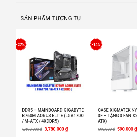
SẢN PHẨM TƯƠNG TỰ
-27%
-14%
 NEW
DDR5 – MAINBOARD GIGABYTE
CASE XIGMATEK NY
IỆT
B760M AORUS ELITE (LGA1700
3F – TẶNG 3 FAN X
 4.6
/ M-ATX / 4XDDR5)
ATX)
₫
₫
3,780,000
590,000
5,190,000
₫
690,000
₫